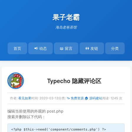
果子老霸
海岛老爸茶馆
首页
📢 动态
📖 留言
👭 友链
分类
Typecho 隐藏评论区
作者:
看见如果
时间:
2020-03-13
分类:
🦄 免费资源
,
🏠 源码建站
阅读: 1245 次
编辑当前使用的外观的 post.php
搜索并删除以下代码：