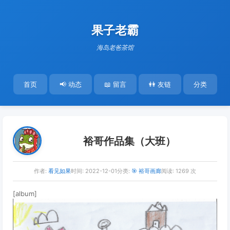
果子老霸
海岛老爸茶馆
首页
📢 动态
📖 留言
👭 友链
分类
裕哥作品集（大班）
作者:
看见如果
时间:
2022-12-01
分类:
🎯 裕哥画廊
阅读: 1269 次
[album]