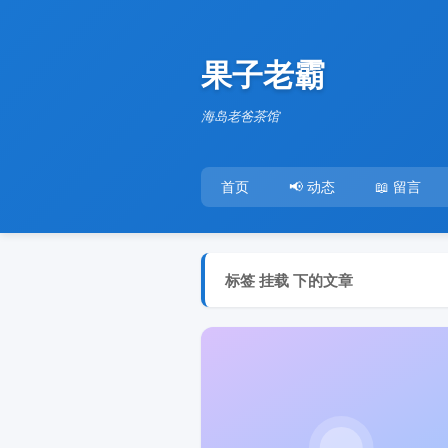
果子老霸
海岛老爸茶馆
首页
📢 动态
📖 留言
标签 挂载 下的文章