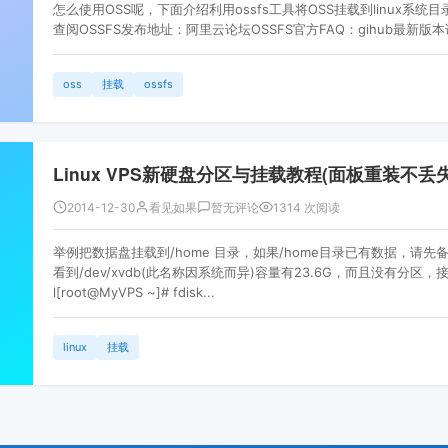
怎么使用OSS呢，下面介绍利用ossfs工具将OSS挂载到linux
查阅OSSFS发布地址：阿里云论坛OSSFS官方FAQ：gihub最新版本请
oss
挂载
ossfs
Linux VPS新硬盘分区与挂载教程(面板重装不丢
2014-12-30
看见如果
暂无评论
1314 次阅读
举例把数据盘挂载到/home 目录，如果/home目录已有数据，请先备份
看到/dev/xvdb(此名称因系统而异)容量有23.6G，而且没有分区，
l[root@MyVPS ~]# fdisk...
linux
挂载