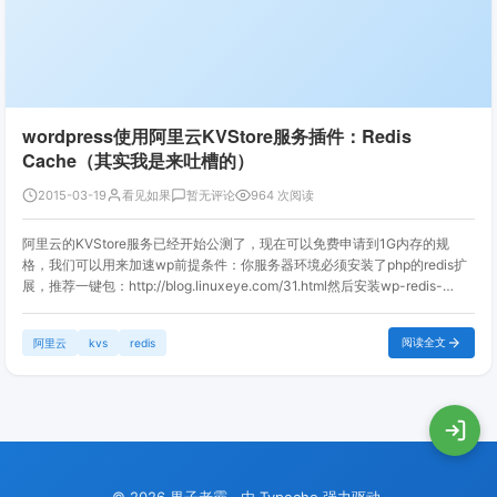
wordpress使用阿里云KVStore服务插件：Redis
Cache（其实我是来吐槽的）
2015-03-19
看见如果
暂无评论
964 次阅读
阿里云的KVStore服务已经开始公测了，现在可以免费申请到1G内存的规
格，我们可以用来加速wp前提条件：你服务器环境必须安装了php的redis扩
展，推荐一键包：http://blog.linuxeye.com/31.html然后安装wp-redis-
cache插件，这应该是来自阿里云官方的...
阅读全文
阿里云
kvs
redis
© 2026
果子老霸
. 由
Typecho
强力驱动.