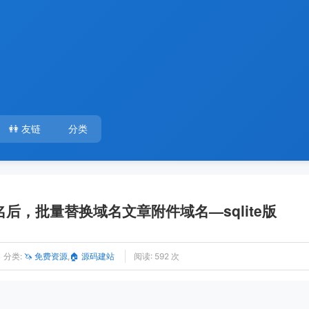
👭 友链
分类
域名后，批量替换域名文章附件域名—sqlite版
分类:
🦄 免费资源
,
🏠 源码建站
阅读: 592 次