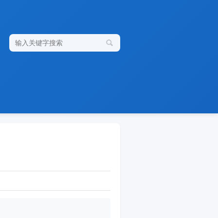
搜
索
关
键
字