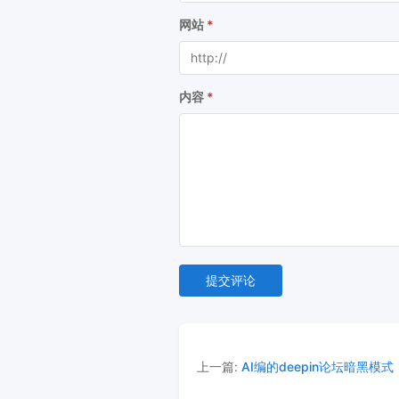
backupTable($db, 'typecho_conte
网站
$sql1 = "UPDATE typecho_conten
$stmt1 = $db->prepare($sql1);

$stmt1->bindValue(1, $old_domai
$stmt1->bindValue(2, $new_domai
内容
$stmt1->bindValue(3, '%' . $old
$result1 = $stmt1->execute();

$changes1 = $db->changes();

echo "<p style='color: gree
// 2. 更新文章字段中的链接 (table.co
echo "<p>📝 更新文章字段链接...</p
$sql2 = "UPDATE typecho_content
            title = REPLACE(tit
            slug = REPLACE(slug
          WHERE (title LIKE ? O
$stmt2 = $db->prepare($sql2);

提交评论
$stmt2->bindValue(1, $old_domai
$stmt2->bindValue(2, $new_domai
$stmt2->bindValue(3, $old_domai
$stmt2->bindValue(4, $new_domai
$stmt2->bindValue(5, '%' . $old
上一篇:
AI编的deepin论坛暗黑
$stmt2->bindValue(6, '%' . $old
$result2 = $stmt2->execute();
