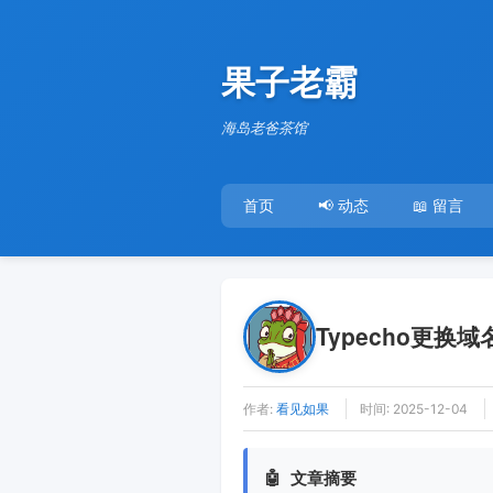
果子老霸
海岛老爸茶馆
首页
📢 动态
📖 留言
Typecho更换
作者:
看见如果
时间:
2025-12-04
🤖
文章摘要