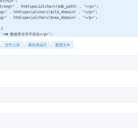
</h2>";

ng>" . htmlspecialchars($db_path) . "</p>";

>" . htmlspecialchars($old_domain) . "</p>";

>" . htmlspecialchars($new_domain) . "</p>";

{

red;'>❌ 数据库文件不存在</p>";

,
,
,
文件上传
根目录运行
配置文件
e_name) {

 . '_backup_' . date('Ymd_His');

ackup_table AS SELECT * FROM $table_name");

ue;'>📋 已备份表: $backup_table</p>";

s)


