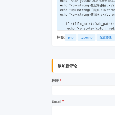
echo "<h2>Typecho 域名批量更新工具
echo "<p><strong>数据库路径：</stro
echo "<p><strong>旧域名：</strong
echo "<p><strong>新域名：</strong
   if (!file_exists($db_path)) 
    echo "<p style='color: 
    exit;

标签:
,
,
php
typecho
配置修改
}

try {

$db = new SQLite3($db_path);

// 备份函数

添加新评论
function backupTable($db, $tabl
    $backup_table = $table_name
    $db->exec("CREATE TABLE $b
    echo "<p style='color: bl
称呼
    return $backup_table;

}

echo "<h3>🔄 开始更新...</h3>";

Email
// 1. 更新文章内容 (table.content
echo "<p>📝 更新文章内容...</p>";